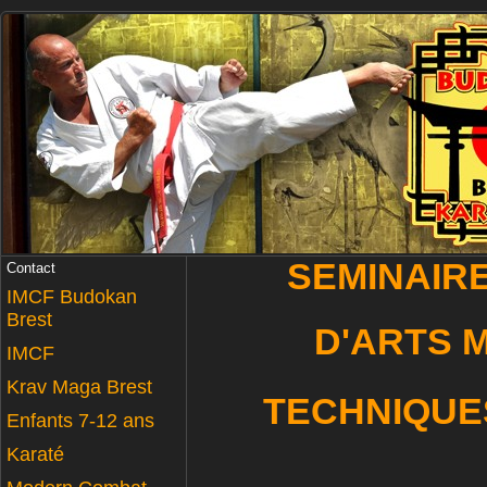
SEMINAIR
Contact
IMCF Budokan
Brest
D'ARTS 
IMCF
Krav Maga Brest
TECHNIQUE
Enfants 7-12 ans
Karaté