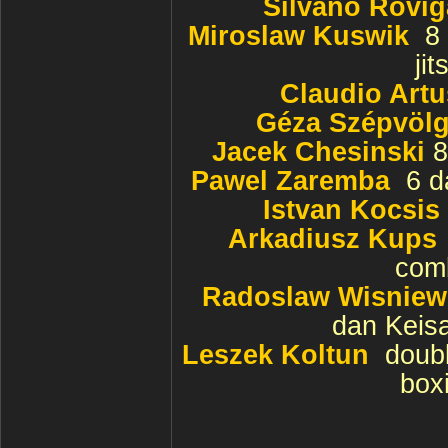
Silvano Roviga
Miroslaw Kuswik
8
ji
Claudio Artu
Géza Szépvölg
Jacek Chesinski
8
Pawel Zaremba
6 d
Istvan Kocsis
Arkadiusz Kups
com
Radoslaw Wisniew
dan Keisa
Leszek Koltun
doub
box