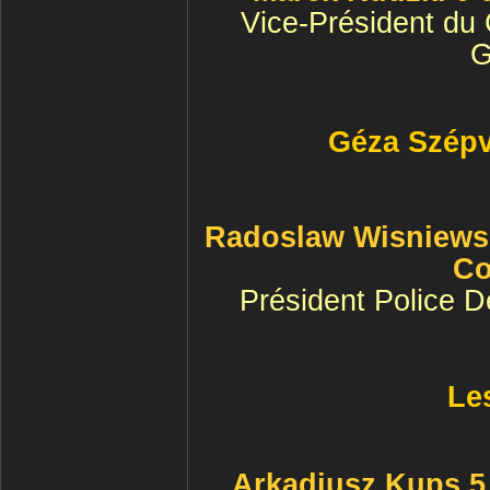
Vice-Président du 
G
Géza Szépvö
Radoslaw Wisniewsk
Co
Président Police D
Le
Arkadiusz Kups 