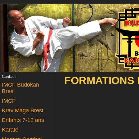
Contact
FORMATIONS 
IMCF Budokan
Brest
IMCF
Krav Maga Brest
Enfants 7-12 ans
Karaté