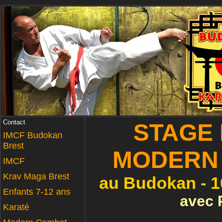
Contact
STAGE
IMCF Budokan
Brest
MODERN
IMCF
Krav Maga Brest
au Budokan - 1
Enfants 7-12 ans
avec 
Karaté