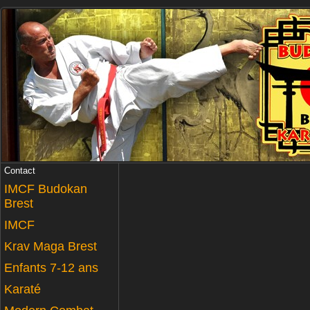
Contact
IMCF Budokan
Brest
IMCF
Krav Maga Brest
Enfants 7-12 ans
Karaté